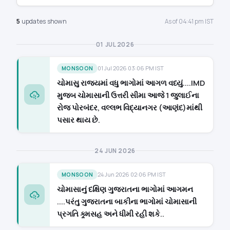
5
updates shown
As of 04:41 pm IST
01 JUL 2026
01 Jul 2026 03:06 PM IST
MONSOON
ચોમાસુ રાજ્યમાં વધુ ભાગોમાં આગળ વધ્યું....IMD
મુજબ ચોમાસાની ઉત્તરી સીમા આજે 1 જુલાઈના
રોજ પોરબંદર, વલ્લભ વિદ્યાનગર (આણંદ)માંથી
પસાર થાય છે.
24 JUN 2026
24 Jun 2026 02:06 PM IST
MONSOON
ચોમાસાનું દક્ષિણ ગુજરાતના ભાગોમાં આગમન
....પરંતુ ગુજરાતના બાકીના ભાગોમાં ચોમાસાની
પ્રગતિ ક્ર્મસહ અને ધીમી રહી શકે..