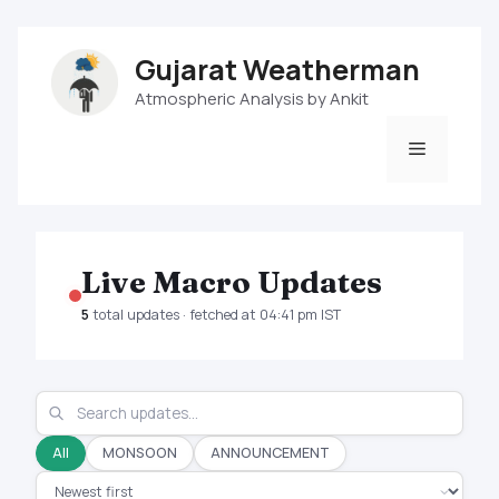
Skip
Gujarat Weatherman
to
content
Atmospheric Analysis by Ankit
Menu
Live Macro Updates
5
total updates · fetched at 04:41 pm IST
All
MONSOON
ANNOUNCEMENT