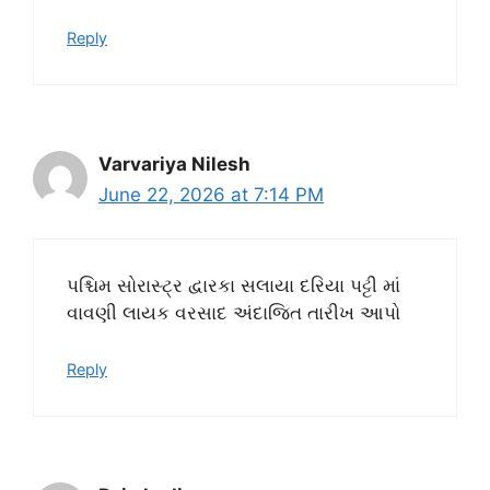
Reply
Varvariya Nilesh
June 22, 2026 at 7:14 PM
પશ્ચિમ સોરાસ્ટ્ર દ્વારકા સલાયા દરિયા પટ્ટી માં
વાવણી લાયક વરસાદ અંદાજિત તારીખ આપો
Reply