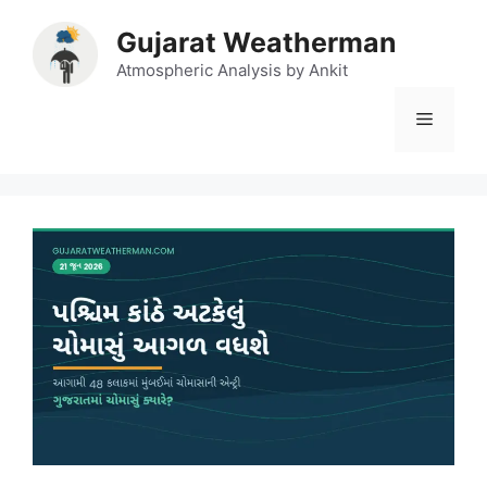
Skip
Gujarat Weatherman
to
content
Atmospheric Analysis by Ankit
Menu