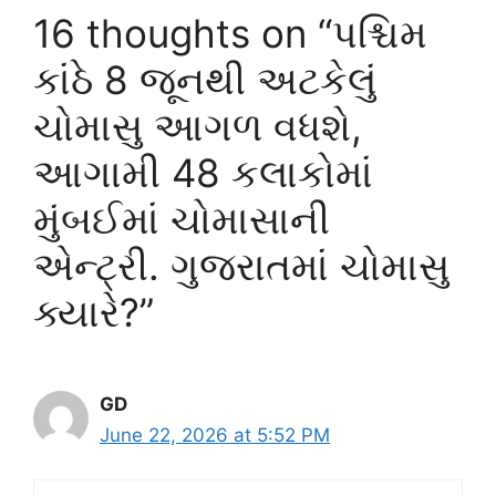
16 thoughts on “પશ્ચિમ
કાંઠે 8 જૂનથી અટકેલું
ચોમાસુ આગળ વધશે,
આગામી 48 કલાકોમાં
મુંબઈમાં ચોમાસાની
એન્ટ્રી. ગુજરાતમાં ચોમાસુ
ક્યારે?”
GD
June 22, 2026 at 5:52 PM