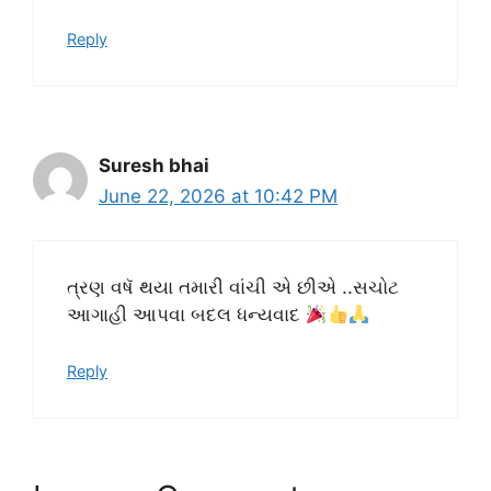
Reply
Suresh bhai
June 22, 2026 at 10:42 PM
ત્રણ વષૅ થયા તમારી વાંચી એ છીએ ..સચોટ
આગાહી આપવા બદલ ધન્યવાદ
Reply