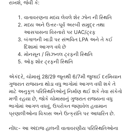
રાખશે, જેવી કે:
વાતાવરણના મધ્ય લેવલે શેર ઝોન ની સ્થિતિ
મધ્ય અને ઉત્તર-પૂર્વ અરબી સમુદ્ર તથા
આસપાસના વિસ્તારો પર UAC/ટ્રફ
બંગાળની ખાડી પર સંભવિત LPA અને તે કઈ
દિશામાં આગળ વધે છે
મોનસૂન / સિઝનલ ટ્રફની સ્થિતિ
ઓફ શોર ટ્રફની સ્થિતિ
એકંદરે, ચોમાસું 28/29 જૂનથી 6/7મી જુલાઈ દરમિયાન
ગુજરાત રાજ્યના થોડા વધુ ભાગોમાં આગળ વધી શકે તે
માટે અનુકૂળ પરિસ્થિતિઓનું નિર્માણ થઈ શકે તેવા સંકેતો
મળી રહયા છે, જોકે ચોમાસાનું ગુજરાત રાજ્યના વધુ
ભાગોમાં આગળ વધવું, ઉપરોક્ત જણાવેલ હવામાન
પ્રણાલીઓના વિકાસ અને ઉત્ક્રાંતિ પર આધારિત છે.
નોંધ:- આ અંદાજ હાલની વાતાવરણીય પરિસ્થિતિઓના