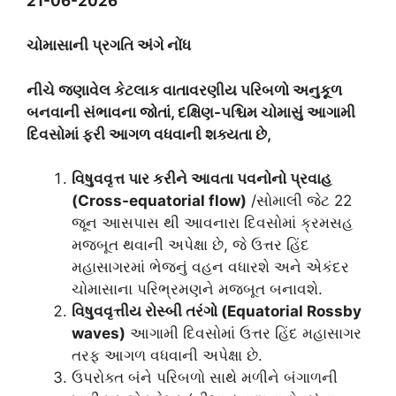
21-06-2026
ચોમાસાની પ્રગતિ અંગે નોંધ
નીચે જણાવેલ કેટલાક વાતાવરણીય પરિબળો અનુકૂળ
બનવાની સંભાવના જોતાં, દક્ષિણ-પશ્ચિમ ચોમાસું આગામી
દિવસોમાં ફરી આગળ વધવાની શક્યતા છે,
વિષુવવૃત્ત પાર કરીને આવતા પવનોનો પ્રવાહ
(Cross-equatorial flow)
/સોમાલી જેટ 22
જૂન આસપાસ થી આવનારા દિવસોમાં ક્રમસહ
મજબૂત થવાની અપેક્ષા છે, જે ઉત્તર હિંદ
મહાસાગરમાં ભેજનું વહન વધારશે અને એકંદર
ચોમાસાના પરિભ્રમણને મજબૂત બનાવશે.
વિષુવવૃત્તીય રોસ્બી તરંગો (Equatorial Rossby
waves)
આગામી દિવસોમાં ઉત્તર હિંદ મહાસાગર
તરફ આગળ વધવાની અપેક્ષા છે.
ઉપરોક્ત બંને પરિબળો સાથે મળીને બંગાળની