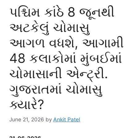
પશ્ચિમ કાંઠે 8 જૂનથી
અટકેલું ચોમાસુ
આગળ વધશે, આગામી
48 કલાકોમાં મુંબઈમાં
ચોમાસાની એન્ટ્રી.
ગુજરાતમાં ચોમાસુ
ક્યારે?
June 21, 2026
by
Ankit Patel