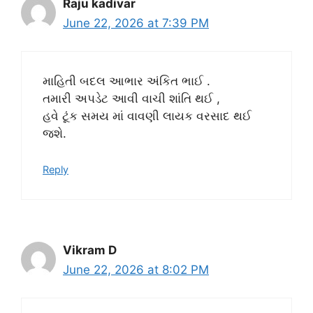
Raju kadivar
June 22, 2026 at 7:39 PM
માહિતી બદલ આભાર અંકિત ભાઈ .
તમારી અપડેટ આવી વાચી શાંતિ થઈ ,
હવે ટૂંક સમય માં વાવણી લાયક વરસાદ થઈ
જશે.
Reply
Vikram D
June 22, 2026 at 8:02 PM