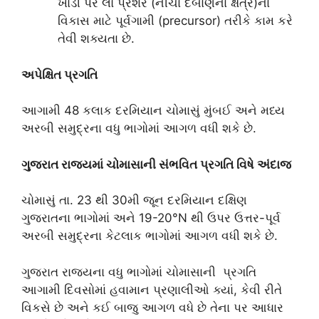
ખાડી પર લો પ્રેશર (નીચા દબાણના ક્ષેત્ર)ના
વિકાસ માટે પૂર્વગામી (precursor) તરીકે કામ કરે
તેવી શક્યતા છે.
અપેક્ષિત પ્રગતિ
આગામી 48 કલાક દરમિયાન ચોમાસું મુંબઈ અને મધ્ય
અરબી સમુદ્રના વધુ ભાગોમાં આગળ વધી શકે છે.
ગુજરાત રાજ્યમાં ચોમાસાની સંભવિત પ્રગતિ વિષે અંદાજ
ચોમાસું તા. 23 થી 30મી જૂન દરમિયાન દક્ષિણ
ગુજરાતના ભાગોમાં અને 19-20°N થી ઉપર ઉત્તર-પૂર્વ
અરબી સમુદ્રના કેટલાક ભાગોમાં આગળ વધી શકે છે.
ગુજરાત રાજ્યના વધુ ભાગોમાં ચોમાસાની પ્રગતિ
આગામી દિવસોમાં હવામાન પ્રણાલીઓ ક્યાં, કેવી રીતે
વિકસે છે અને કઈ બાજુ આગળ વધે છે તેના પર આધાર