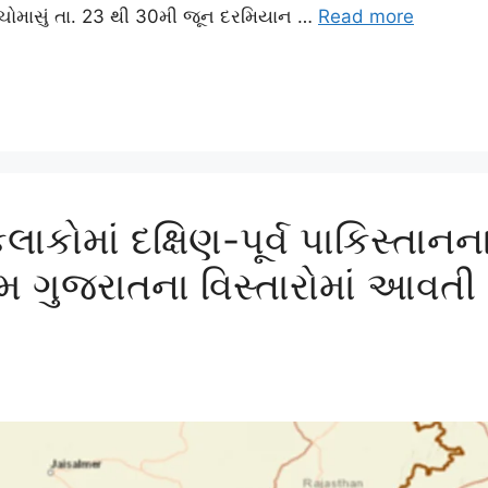
 ચોમાસું તા. 23 થી 30મી જૂન દરમિયાન …
Read more
લાકોમાં દક્ષિણ-પૂર્વ પાકિસ્ત
ચિમ ગુજરાતના વિસ્તારોમાં આવતી