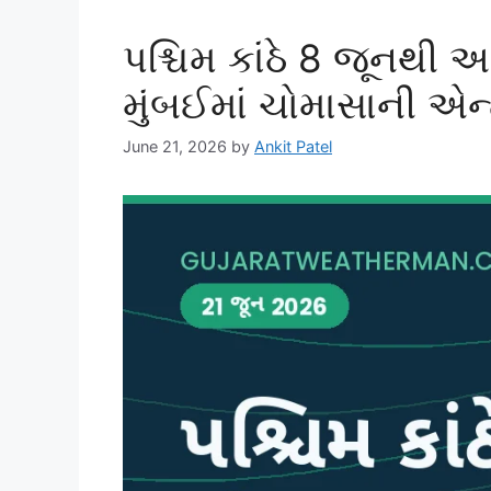
પશ્ચિમ કાંઠે 8 જૂનથી
મુંબઈમાં ચોમાસાની એન્ટ
June 21, 2026
by
Ankit Patel