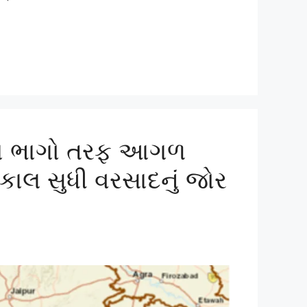
ાનના ભાગો તરફ આગળ
 કાલ સુધી વરસાદનું જોર