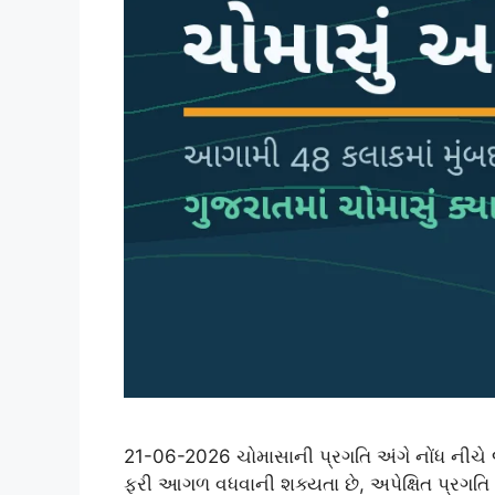
21-06-2026 ચોમાસાની પ્રગતિ અંગે નોંધ નીચે
ફરી આગળ વધવાની શક્યતા છે, અપેક્ષિત પ્રગતિ