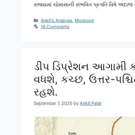
રાજ્યમાં ચોમાસાની સંભવિત પ્રગતિ વિષે અંદાજ
Categories
Ankit's Analysis
,
Monsoon
16 Comments
ડીપ ડિપ્રેશન આગામી ક
વધશે, કચ્છ, ઉત્તર-પશ્
રહશે.
September 7, 2025
by
Ankit Patel