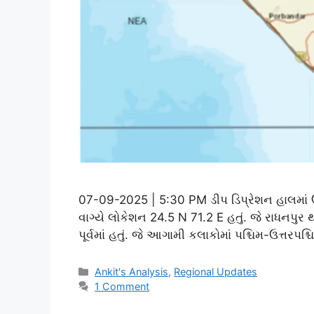
07-09-2025 | 5:30 PM ડીપ ડિપ્રેશન હાલમાં ઉત્તર
વાગ્યે લોકેશન 24.5 N 71.2 E હતું. જે રાધનપુર થ
પૂર્વમાં હતું. જે આગામી કલાકોમાં પશ્ચિમ-ઉત્તરપ
Categories
Ankit's Analysis
,
Regional Updates
1 Comment