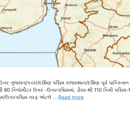
 ગુજરાત/કચ્છ/દક્ષિણ પશ્ચિમ રાજસ્થાન/દક્ષિણ પૂર્વ પાકિસ્તાન બોર્
ી 80 કિલોમીટર ઉત્તર -ઉત્તરપશ્ચિમમાં, ડીસા થી 110 કિમી પશ્ચિમ-
શ્ચિમ/ઉત્તરપશ્ચિમ તરફ એટલે …
Read more