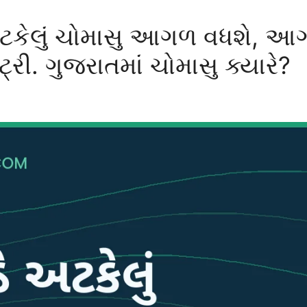
 અટકેલું ચોમાસુ આગળ વધશે, આ
્રી. ગુજરાતમાં ચોમાસુ ક્યારે?