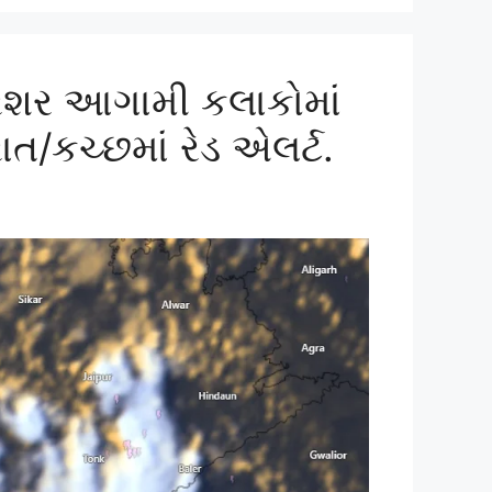
 પ્રેશર આગામી કલાકોમાં
ત/કચ્છમાં રેડ એલર્ટ.