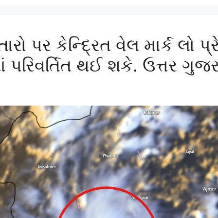
તારો પર કેન્દ્રિત વેલ માર્ક લો
 પરિવર્તિત થઈ શકે. ઉત્તર ગુજરા