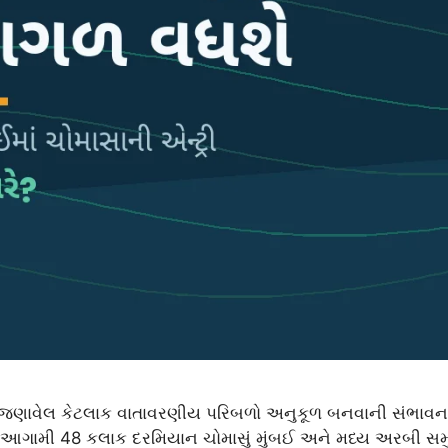
 જણાવેલ કેટલાક વાતાવરણીય પરિબળો અનુકૂળ બનવાની સંભાવના જો
 આગામી 48 કલાક દરમિયાન ચોમાસું મુંબઈ અને મધ્ય અરબી સમુદ