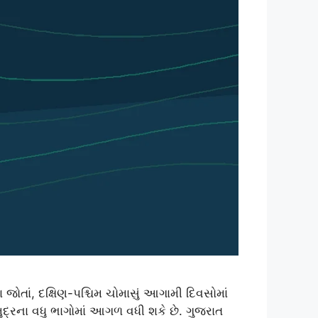
તાં, દક્ષિણ-પશ્ચિમ ચોમાસું આગામી દિવસોમાં
્રના વધુ ભાગોમાં આગળ વધી શકે છે. ગુજરાત