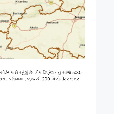
ડર પાસે રહેલું છે. ડીપ ડિપ્રેશનનું સાંજે 5:30
ઉત્તર પશ્ચિમમાં , ભુજ થી 200 કિલોમીટર ઉત્તર