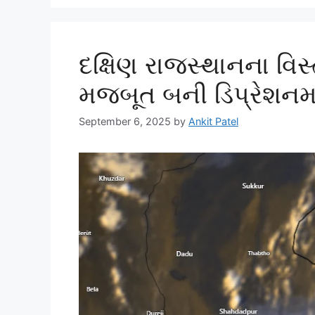
દક્ષિણ રાજસ્થાનના વિસ્
મજબૂત બની ડિપ્રેશનમાં
September 6, 2025
by
Ankit Patel