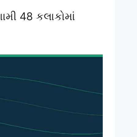
ગામી 48 કલાકોમાં