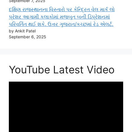
September 7, 2025
દક્ષિણ રાજસ્થાનના વિસ્તારો પર કેન્દ્રિત વેલ માર્ક લો
પ્રેશર આગામી કલાકોમાં મજબૂત બની ડિપ્રેશનમાં
પરિવર્તિત થઈ શકે. ઉત્તર ગુજરાત/કચ્છમાં રેડ એલર્ટ.
by Ankit Patel
September 6, 2025
YouTube Latest Video