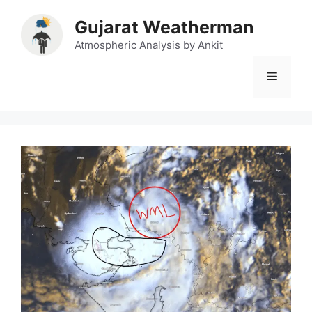
Skip
Gujarat Weatherman
to
content
Atmospheric Analysis by Ankit
Menu