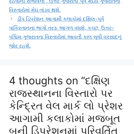
રહેવાની સંભાવના , ઉત્તર ગુજરાત/ પૂર્વ મધ્ય ગુજરાતના
વિસ્તારોમાં મેઘ તાંડવ થશે.
ડીપ ડિપ્રેશન આગામી કલાકોમાં દક્ષિણ-પૂર્વ
પાકિસ્તાનના ભાગો તરફ આગળ વધશે, કચ્છ, ઉત્તર-
પશ્ચિમ ગુજરાતના વિસ્તારોમાં આવતી કાલ સુધી વરસાદનું
જોર રહશે.
4 thoughts on “દક્ષિણ
રાજસ્થાનના વિસ્તારો પર
કેન્દ્રિત વેલ માર્ક લો પ્રેશર
આગામી કલાકોમાં મજબૂત
બની ડિપ્રેશનમાં પરિવર્તિત