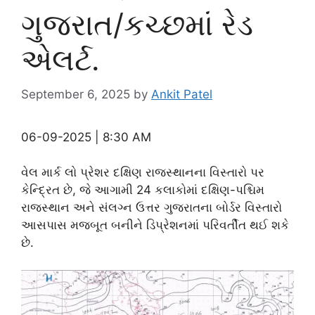
ગુજરાત/કચ્છમાં રેડ
એલર્ટ.
September 6, 2025
by
Ankit Patel
06-09-2025 | 8:30 AM
વેલ માર્ક લો પ્રેશર દક્ષિણ રાજસ્થાનના વિસ્તારો પર
કેન્દ્રિત છે, જે આગામી 24 કલાકોમાં દક્ષિણ-પશ્ચિમ
રાજસ્થાન અને સંલગ્ન ઉત્તર ગુજરાતના બોર્ડર વિસ્તારો
આસપાસ મજબૂત બનીને ડિપ્રેશનમાં પરિવર્તીત થઈ શકે
છે.