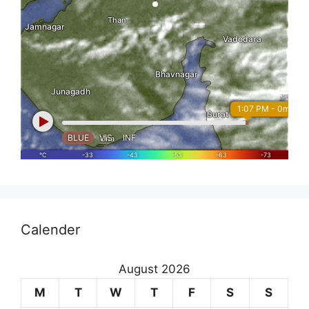
Calender
August 2026
M
T
W
T
F
S
S