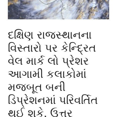
દક્ષિણ રાજસ્થાનના
વિસ્તારો પર કેન્દ્રિત
વેલ માર્ક લો પ્રેશર
આગામી કલાકોમાં
મજબૂત બની
ડિપ્રેશનમાં પરિવર્તિત
થઈ શકે. ઉત્તર