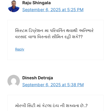
Raju Shingala
September 6, 2025 at 5:25 PM
સિસ્ટમ ડિપ્રેશન મા પરિવર્તિત થવાથી અતિભારે
વરસાદ વાળા વિસ્તારો સીમિત રહી શકે??
Reply
Dinesh Detroja
September 6, 2025 at 5:38 PM
મોરબી સિટી માં કેટલા ઇંચ ની શક્યતા છે..?