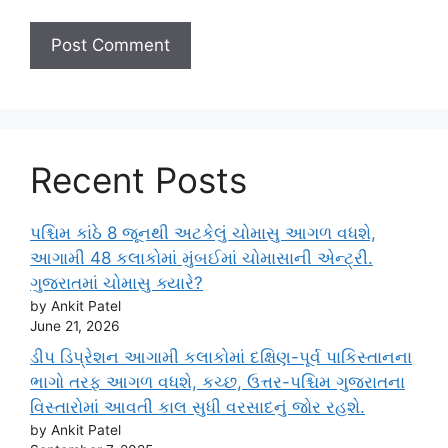
Recent Posts
પશ્ચિમ કાંઠે 8 જૂનથી અટકેલું ચોમાસુ આગળ વધશે,
આગામી 48 કલાકોમાં મુંબઈમાં ચોમાસાની એન્ટ્રી.
ગુજરાતમાં ચોમાસુ ક્યારે?
by Ankit Patel
June 21, 2026
ડીપ ડિપ્રેશન આગામી કલાકોમાં દક્ષિણ-પૂર્વ પાકિસ્તાનના
ભાગો તરફ આગળ વધશે, કચ્છ, ઉત્તર-પશ્ચિમ ગુજરાતના
વિસ્તારોમાં આવતી કાલ સુધી વરસાદનું જોર રહશે.
by Ankit Patel