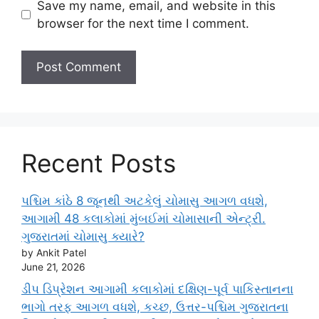
Save my name, email, and website in this
browser for the next time I comment.
Recent Posts
પશ્ચિમ કાંઠે 8 જૂનથી અટકેલું ચોમાસુ આગળ વધશે,
આગામી 48 કલાકોમાં મુંબઈમાં ચોમાસાની એન્ટ્રી.
ગુજરાતમાં ચોમાસુ ક્યારે?
by Ankit Patel
June 21, 2026
ડીપ ડિપ્રેશન આગામી કલાકોમાં દક્ષિણ-પૂર્વ પાકિસ્તાનના
ભાગો તરફ આગળ વધશે, કચ્છ, ઉત્તર-પશ્ચિમ ગુજરાતના