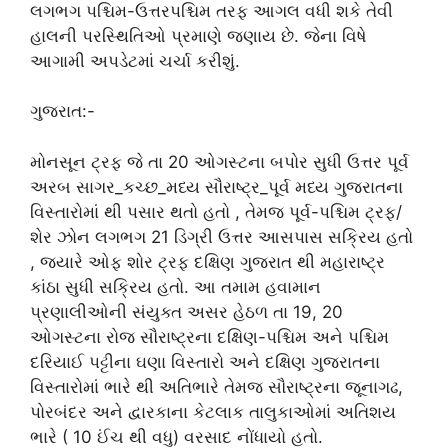
લગભગ પશ્ચિમ-ઉત્તરપશ્ચિમ તરફ આગલ વધી શકે તેવી
હાલની પરસ્થિતિઓ પ્રમાણે જણાય છે. જેના વિષે
આગામી અપડેટમાં ચર્ચા કરીશું.
ગુજરાત:-
મોનસૂન ટ્રફ જે તા 20 ઓગસ્ટના બપોર સુધી ઉત્તર પૂર્વ
અરબ સાગર_કચ્છ_મધ્ય સૌરાષ્ટ્ર_પૂર્વ મધ્ય ગુજરાતના
વિસ્તારોમાં થી પસાર થતો હતો , તેમજ પૂર્વ-પશ્ચિમ ટ્રફ/
શેર ઝોન લગભગ 21 ડિગ્રી ઉત્તર આસપાસ સક્રિય હતો
, જ્યારે ઓફ શોર ટ્રફ દક્ષિણ ગુજરાત થી મહારાષ્ટ્ર
કાંઠા સુધી સક્રિય હતો. આ તમામ હવામાન
પ્રણાલીઓની સંયુક્ત અસર હેઠળ તા 19, 20
ઓગસ્ટના રોજ સૌરાષ્ટ્રના દક્ષિણ-પશ્ચિમ અને પશ્ચિમ
દરિયાઈ પટ્ટીના ઘણા વિસ્તારો અને દક્ષિણ ગુજરાતના
વિસ્તારોમાં ભારે થી અતિભારે તેમજ સૌરાષ્ટ્રના જૂનાગઢ,
પોરબંદર અને દ્વારકાના કેટલાક તાલુકાઓમાં અતિશય
ભારે ( 10 ઈંચ થી વધુ) વરસાદ નોંધાયો હતો.