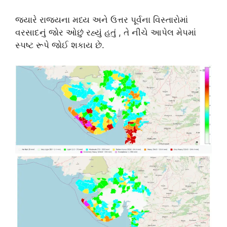
જ્યારે રાજ્યના મધ્ય અને ઉત્તર પૂર્વના વિસ્તારોમાં
વરસાદનું જોર ઓછું રહ્યું હતું , તે નીચે આપેલ મેપમાં
સ્પષ્ટ રૂપે જોઈ શકાય છે.