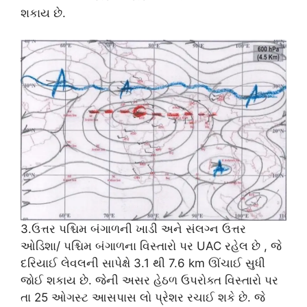
શકાય છે.
3.ઉત્તર પશ્ચિમ બંગાળની ખાડી અને સંલગ્ન ઉત્તર
ઓડિશા/ પશ્ચિમ બંગાળના વિસ્તારો પર UAC રહેલ છે , જે
દરિયાઈ લેવલની સાપેક્ષે 3.1 થી 7.6 km ઊંચાઈ સુધી
જોઈ શકાય છે. જેની અસર હેઠળ ઉપરોક્ત વિસ્તારો પર
તા 25 ઓગસ્ટ આસપાસ લો પ્રેશર રચાઈ શકે છે. જે