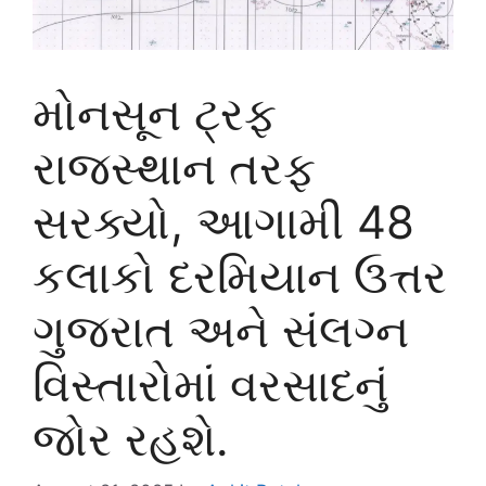
મોનસૂન ટ્રફ
રાજસ્થાન તરફ
સરક્યો, આગામી 48
કલાકો દરમિયાન ઉત્તર
ગુજરાત અને સંલગ્ન
વિસ્તારોમાં વરસાદનું
જોર રહશે.