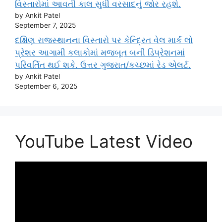
વિસ્તારોમાં આવતી કાલ સુધી વરસાદનું જોર રહશે.
by Ankit Patel
September 7, 2025
દક્ષિણ રાજસ્થાનના વિસ્તારો પર કેન્દ્રિત વેલ માર્ક લો
પ્રેશર આગામી કલાકોમાં મજબૂત બની ડિપ્રેશનમાં
પરિવર્તિત થઈ શકે. ઉત્તર ગુજરાત/કચ્છમાં રેડ એલર્ટ.
by Ankit Patel
September 6, 2025
YouTube Latest Video