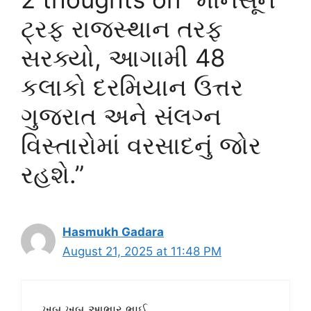
ટ્રફ રાજસ્થાન તરફ
સરક્યો, આગામી 48
કલાકો દરમિયાન ઉત્તર
ગુજરાત અને સંલગ્ન
વિસ્તારોમાં વરસાદનું જોર
રહશે.”
Hasmukh Gadara
August 21, 2025 at 11:48 PM
ખુબ ખુબ આભાર ભાઈ