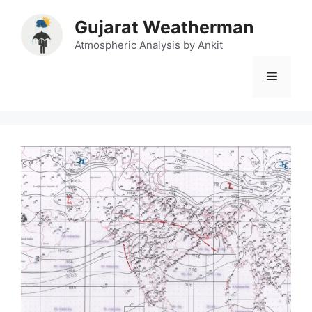
Skip
Gujarat Weatherman
to
content
Atmospheric Analysis by Ankit
Menu