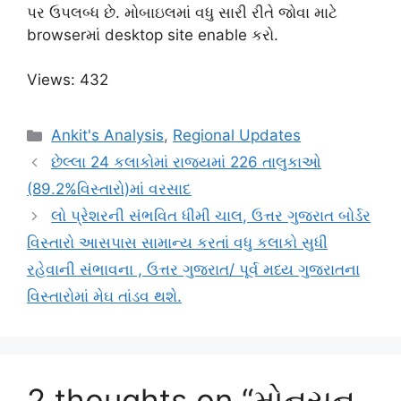
પર ઉપલબ્ધ છે. મોબાઇલમાં વધુ સારી રીતે જોવા માટે
browserમાં desktop site enable કરો.
Views: 432
Categories
Ankit's Analysis
,
Regional Updates
છેલ્લા 24 કલાકોમાં રાજ્યમાં 226 તાલુકાઓ
(89.2%વિસ્તારો)માં વરસાદ
લો પ્રેશરની સંભવિત ધીમી ચાલ, ઉત્તર ગુજરાત બોર્ડર
વિસ્તારો આસપાસ સામાન્ય કરતાં વધુ કલાકો સુધી
રહેવાની સંભાવના , ઉત્તર ગુજરાત/ પૂર્વ મધ્ય ગુજરાતના
વિસ્તારોમાં મેઘ તાંડવ થશે.
2 thoughts on “મોનસૂન