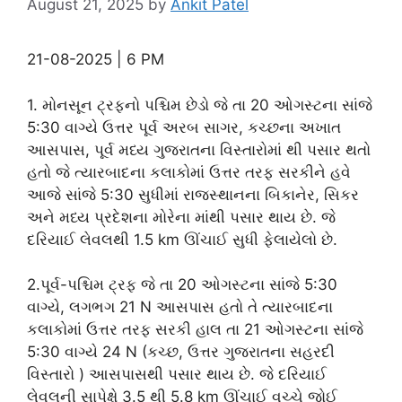
August 21, 2025
by
Ankit Patel
21-08-2025 | 6 PM
1. મોનસૂન ટ્રફનો પશ્ચિમ છેડો જે તા 20 ઓગસ્ટના સાંજે
5:30 વાગ્યે ઉત્તર પૂર્વ અરબ સાગર, કચ્છના અખાત
આસપાસ, પૂર્વ મધ્ય ગુજરાતના વિસ્તારોમાં થી પસાર થતો
હતો જે ત્યારબાદના કલાકોમાં ઉત્તર તરફ સરકીને હવે
આજે સાંજે 5:30 સુધીમાં રાજસ્થાનના બિકાનેર, સિકર
અને મધ્ય પ્રદેશના મોરેના માંથી પસાર થાય છે. જે
દરિયાઈ લેવલથી 1.5 km ઊંચાઈ સુધી ફેલાયેલો છે.
2.પૂર્વ-પશ્ચિમ ટ્રફ જે તા 20 ઓગસ્ટના સાંજે 5:30
વાગ્યે, લગભગ 21 N આસપાસ હતો તે ત્યારબાદના
કલાકોમાં ઉત્તર તરફ સરકી હાલ તા 21 ઓગસ્ટના સાંજે
5:30 વાગ્યે 24 N (કચ્છ, ઉત્તર ગુજરાતના સહરદી
વિસ્તારો ) આસપાસથી પસાર થાય છે. જે દરિયાઈ
લેવલની સાપેક્ષે 3.5 થી 5.8 km ઊંચાઈ વચ્ચે જોઈ