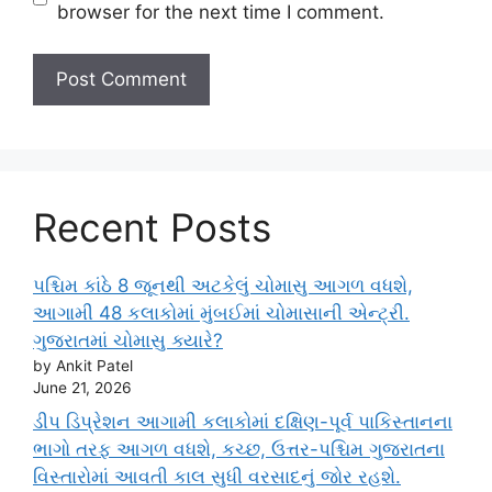
browser for the next time I comment.
Recent Posts
પશ્ચિમ કાંઠે 8 જૂનથી અટકેલું ચોમાસુ આગળ વધશે,
આગામી 48 કલાકોમાં મુંબઈમાં ચોમાસાની એન્ટ્રી.
ગુજરાતમાં ચોમાસુ ક્યારે?
by Ankit Patel
June 21, 2026
ડીપ ડિપ્રેશન આગામી કલાકોમાં દક્ષિણ-પૂર્વ પાકિસ્તાનના
ભાગો તરફ આગળ વધશે, કચ્છ, ઉત્તર-પશ્ચિમ ગુજરાતના
વિસ્તારોમાં આવતી કાલ સુધી વરસાદનું જોર રહશે.