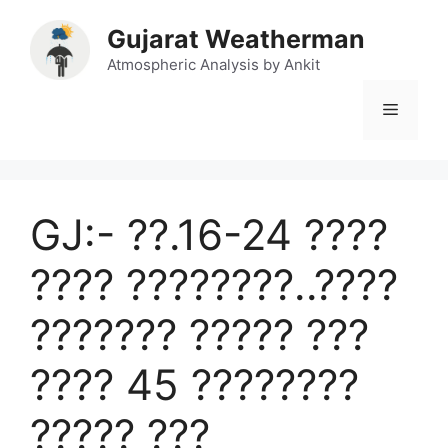
Skip
Gujarat Weatherman
to
content
Atmospheric Analysis by Ankit
Menu
GJ:- ??.16-24 ????
???? ????????..????
??????? ????? ???
???? 45 ????????
????? ???