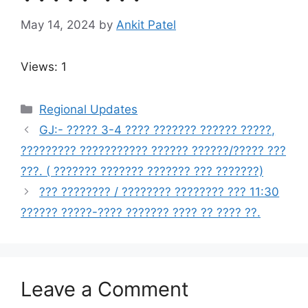
May 14, 2024
by
Ankit Patel
Views: 1
Categories
Regional Updates
GJ:- ????? 3-4 ???? ??????? ?????? ?????,
????????? ??????????? ?????? ??????/????? ???
???. ( ??????? ??????? ??????? ??? ???????)
??? ???????? / ???????? ???????? ??? 11:30
?????? ?????-???? ??????? ???? ?? ???? ??.
Leave a Comment