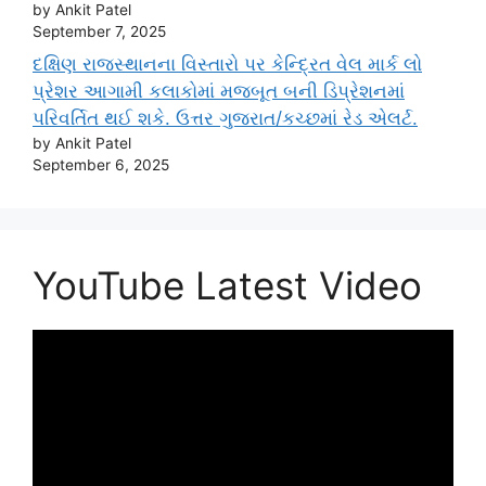
by Ankit Patel
September 7, 2025
દક્ષિણ રાજસ્થાનના વિસ્તારો પર કેન્દ્રિત વેલ માર્ક લો
પ્રેશર આગામી કલાકોમાં મજબૂત બની ડિપ્રેશનમાં
પરિવર્તિત થઈ શકે. ઉત્તર ગુજરાત/કચ્છમાં રેડ એલર્ટ.
by Ankit Patel
September 6, 2025
YouTube Latest Video