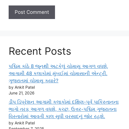
Recent Posts
પશ્ચિમ કાંઠે 8 જૂનથી અટકેલું ચોમાસુ આગળ વધશે,
આગામી 48 કલાકોમાં મુંબઈમાં ચોમાસાની એન્ટ્રી.
ગુજરાતમાં ચોમાસુ ક્યારે?
by Ankit Patel
June 21, 2026
ડીપ ડિપ્રેશન આગામી કલાકોમાં દક્ષિણ-પૂર્વ પાકિસ્તાનના
ભાગો તરફ આગળ વધશે, કચ્છ, ઉત્તર-પશ્ચિમ ગુજરાતના
વિસ્તારોમાં આવતી કાલ સુધી વરસાદનું જોર રહશે.
by Ankit Patel
September 7, 2025