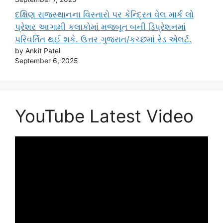
દક્ષિણ રાજસ્થાનના વિસ્તારો પર કેન્દ્રિત વેલ માર્ક લો
પ્રેશર આગામી કલાકોમાં મજબૂત બની ડિપ્રેશનમાં
પરિવર્તિત થઈ શકે. ઉત્તર ગુજરાત/કચ્છમાં રેડ એલર્ટ.
by Ankit Patel
September 6, 2025
YouTube Latest Video