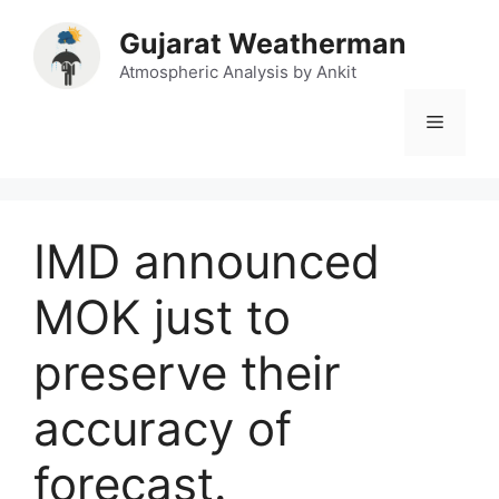
Skip
Gujarat Weatherman
to
content
Atmospheric Analysis by Ankit
Menu
IMD announced
MOK just to
preserve their
accuracy of
forecast.