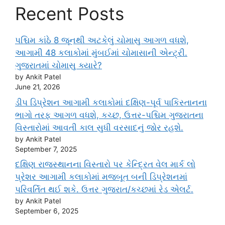
Recent Posts
પશ્ચિમ કાંઠે 8 જૂનથી અટકેલું ચોમાસુ આગળ વધશે,
આગામી 48 કલાકોમાં મુંબઈમાં ચોમાસાની એન્ટ્રી.
ગુજરાતમાં ચોમાસુ ક્યારે?
by Ankit Patel
June 21, 2026
ડીપ ડિપ્રેશન આગામી કલાકોમાં દક્ષિણ-પૂર્વ પાકિસ્તાનના
ભાગો તરફ આગળ વધશે, કચ્છ, ઉત્તર-પશ્ચિમ ગુજરાતના
વિસ્તારોમાં આવતી કાલ સુધી વરસાદનું જોર રહશે.
by Ankit Patel
September 7, 2025
દક્ષિણ રાજસ્થાનના વિસ્તારો પર કેન્દ્રિત વેલ માર્ક લો
પ્રેશર આગામી કલાકોમાં મજબૂત બની ડિપ્રેશનમાં
પરિવર્તિત થઈ શકે. ઉત્તર ગુજરાત/કચ્છમાં રેડ એલર્ટ.
by Ankit Patel
September 6, 2025