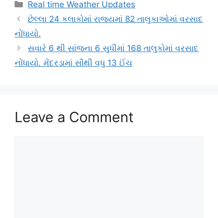
Categories
Real time Weather Updates
છેલ્લા 24 કલાકોમાં રાજ્યમાં 82 તાલુકાઓમાં વરસાદ
નોંધાયો.
સવારે 6 થી સાંજના 6 સુધીમાં 168 તાલુકોમાં વરસાદ
નોંધાયો. મેંદરડામાં સૌથી વધુ 13 ઈંચ
Leave a Comment
Comment